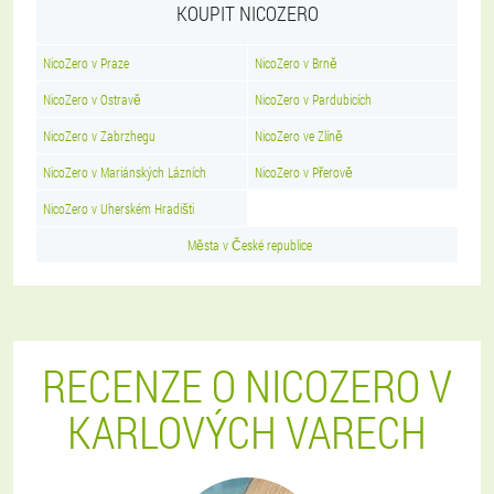
KOUPIT NICOZERO
NicoZero v Praze
NicoZero v Brně
NicoZero v Ostravě
NicoZero v Pardubicích
NicoZero v Zabrzhegu
NicoZero ve Zlíně
NicoZero v Mariánských Lázních
NicoZero v Přerově
NicoZero v Uherském Hradišti
Města v České republice
RECENZE O NICOZERO V
KARLOVÝCH VARECH