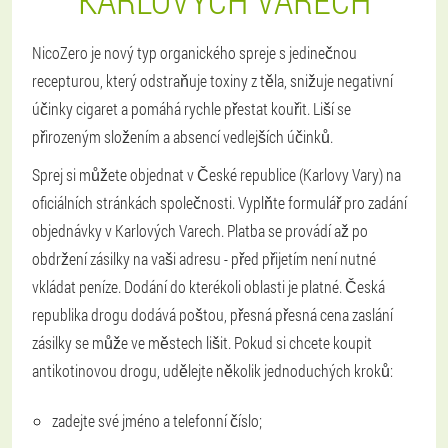
KARLOVÝCH VARECH
NicoZero je nový typ organického spreje s jedinečnou
recepturou, který odstraňuje toxiny z těla, snižuje negativní
účinky cigaret a pomáhá rychle přestat kouřit. Liší se
přirozeným složením a absencí vedlejších účinků.
Sprej si můžete objednat v České republice (Karlovy Vary) na
oficiálních stránkách společnosti. Vyplňte formulář pro zadání
objednávky v Karlových Varech. Platba se provádí až po
obdržení zásilky na vaši adresu - před přijetím není nutné
vkládat peníze. Dodání do kterékoli oblasti je platné. Česká
republika drogu dodává poštou, přesná přesná cena zaslání
zásilky se může ve městech lišit. Pokud si chcete koupit
antikotinovou drogu, udělejte několik jednoduchých kroků:
zadejte své jméno a telefonní číslo;