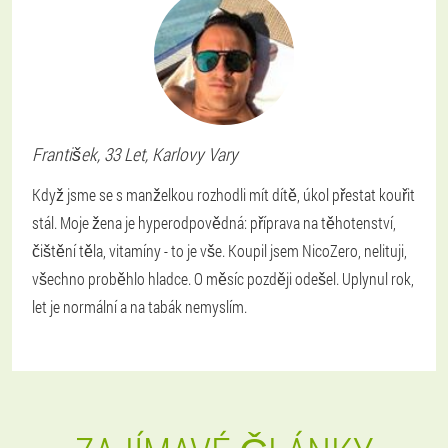
František
, 33 Let,
Karlovy Vary
Když jsme se s manželkou rozhodli mít dítě, úkol přestat kouřit
stál. Moje žena je hyperodpovědná: příprava na těhotenství,
čištění těla, vitamíny - to je vše. Koupil jsem NicoZero, nelituji,
všechno proběhlo hladce. O měsíc později odešel. Uplynul rok,
let je normální a na tabák nemyslím.