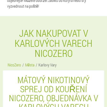
objednejte! Můžete obdržet zásilku od kurýra nebo si ji
vyzvednout na poště!
JAK NAKUPOVAT V
KARLOVÝCH VARECH
NICOZERO
NicoZero
Města
Karlovy Vary
MÁTOVÝ NIKOTINOVÝ
SPREJ OD KOUŘENÍ
NICOZERO, OBJEDNÁVKA V