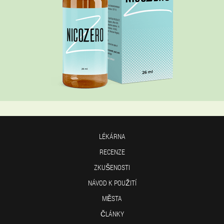
LÉKÁRNA
RECENZE
ZKUŠENOSTI
NÁVOD K POUŽITÍ
MĚSTA
ČLÁNKY